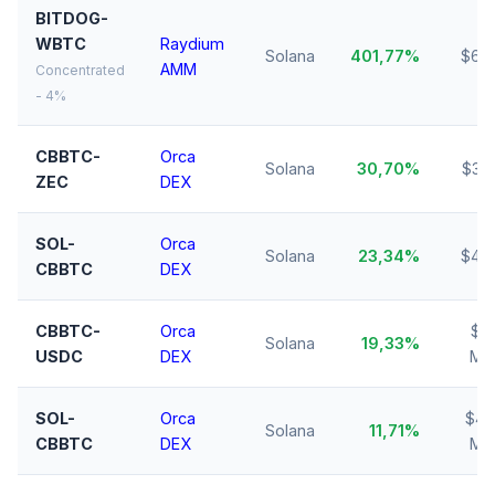
BITDOG-
WBTC
Raydium
Solana
401,77%
$65
AMM
Concentrated
- 4%
CBBTC-
Orca
Solana
30,70%
$38
ZEC
DEX
SOL-
Orca
Solana
23,34%
$46
CBBTC
DEX
CBBTC-
Orca
$6,
Solana
19,33%
USDC
DEX
Mio
SOL-
Orca
$4,
Solana
11,71%
CBBTC
DEX
Mio