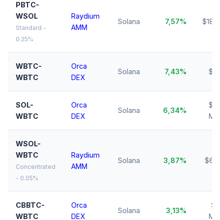
PBTC-
WSOL
Raydium
Solana
7,57%
$189
AMM
Standard -
0.25%
WBTC-
Orca
Solana
7,43%
$11
WBTC
DEX
SOL-
Orca
$1,
Solana
6,34%
WBTC
DEX
Mio
WSOL-
WBTC
Raydium
Solana
3,87%
$65
AMM
Concentrated
- 0.05%
CBBTC-
Orca
$1,
Solana
3,13%
WBTC
DEX
Mio