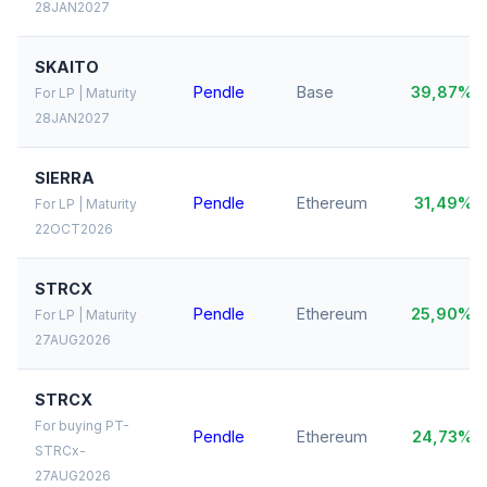
28JAN2027
SKAITO
Pendle
Base
39,87%
For LP | Maturity
28JAN2027
SIERRA
Pendle
Ethereum
31,49%
For LP | Maturity
22OCT2026
STRCX
Pendle
Ethereum
25,90%
For LP | Maturity
27AUG2026
STRCX
For buying PT-
Pendle
Ethereum
24,73%
STRCx-
27AUG2026