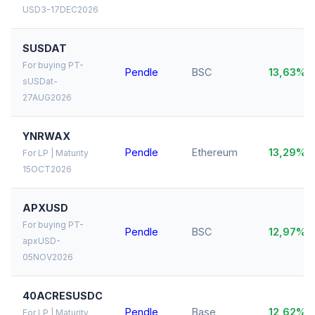
USD3-17DEC2026
SUSDAT
For buying PT-
Pendle
BSC
13,63%
sUSDat-
27AUG2026
YNRWAX
Pendle
Ethereum
13,29%
For LP | Maturity
15OCT2026
APXUSD
For buying PT-
Pendle
BSC
12,97%
apxUSD-
05NOV2026
40ACRESUSDC
Pendle
Base
12,62%
For LP | Maturity