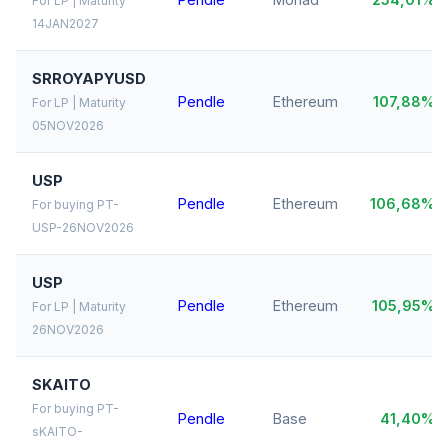
For LP | Maturity
14JAN2027
SRROYAPYUSD
Pendle
Ethereum
107,88%
For LP | Maturity
05NOV2026
USP
Pendle
Ethereum
106,68%
For buying PT-
USP-26NOV2026
USP
Pendle
Ethereum
105,95%
For LP | Maturity
26NOV2026
SKAITO
For buying PT-
Pendle
Base
41,40%
sKAITO-