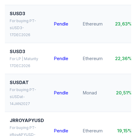
SUSD3
For buying PT-
Pendle
Ethereum
23,63%
sUSD3-
17DEC2026
SUSD3
Pendle
Ethereum
22,36%
For LP | Maturity
17DEC2026
SUSDAT
For buying PT-
Pendle
Monad
20,51%
sUSDat-
14JAN2027
JRROYAPYUSD
For buying PT-
Pendle
Ethereum
19,15%
jrRoyAPYUSD-