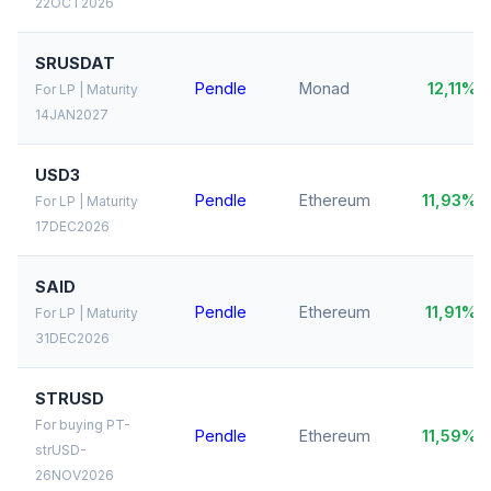
22OCT2026
SRUSDAT
Pendle
Monad
12,11%
For LP | Maturity
14JAN2027
USD3
Pendle
Ethereum
11,93%
For LP | Maturity
17DEC2026
SAID
Pendle
Ethereum
11,91%
For LP | Maturity
31DEC2026
STRUSD
For buying PT-
Pendle
Ethereum
11,59%
strUSD-
26NOV2026