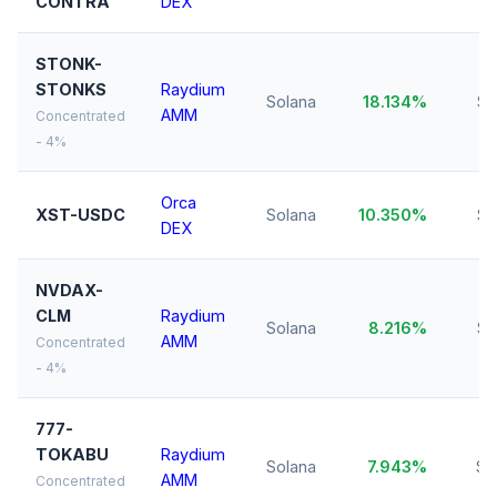
CONTRA
DEX
STONK-
STONKS
Raydium
Solana
18.134%
$3
AMM
Concentrated
- 4%
Orca
XST-USDC
Solana
10.350%
$1
DEX
NVDAX-
CLM
Raydium
Solana
8.216%
$1
AMM
Concentrated
- 4%
777-
TOKABU
Raydium
Solana
7.943%
$1
AMM
Concentrated