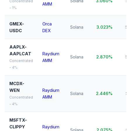
Solana
3.060%
$1
Concentrated
AMM
- 1%
GMEX-
Orca
Solana
3.023%
$1
USDC
DEX
AAPLX-
AAPLCAT
Raydium
Solana
2.870%
$1
AMM
Concentrated
- 4%
MCDX-
WEN
Raydium
Solana
2.446%
$1
AMM
Concentrated
- 4%
MSFTX-
CLIPPY
Raydium
Solana
2.075%
$1