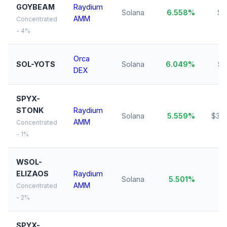
GOYBEAM
Raydium
Solana
6.558%
$1
AMM
Concentrated
- 4%
Orca
SOL-YOTS
Solana
6.049%
$1
DEX
SPYX-
STONK
Raydium
Solana
5.559%
$35
AMM
Concentrated
- 1%
WSOL-
ELIZAOS
Raydium
Solana
5.501%
$1
AMM
Concentrated
- 2%
SPYX-