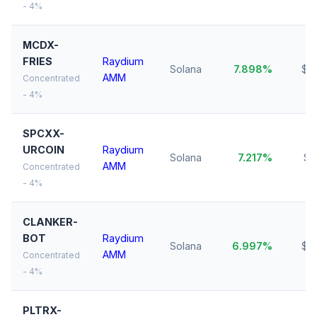
- 4%
MCDX-
FRIES
Raydium
Solana
7.898%
$3
AMM
Concentrated
- 4%
SPCXX-
URCOIN
Raydium
Solana
7.217%
$1
AMM
Concentrated
- 4%
CLANKER-
BOT
Raydium
Solana
6.997%
$3
AMM
Concentrated
- 4%
PLTRX-