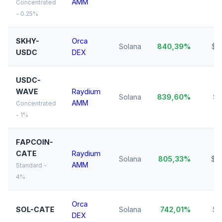
AMM
Concentrated
- 0.25%
SKHY-
Orca
Solana
840,39%
$2
USDC
DEX
USDC-
WAVE
Raydium
Solana
839,60%
$2
AMM
Concentrated
- 1%
FAPCOIN-
CATE
Raydium
Solana
805,33%
$2
AMM
Standard -
4%
Orca
SOL-CATE
Solana
742,01%
$1
DEX