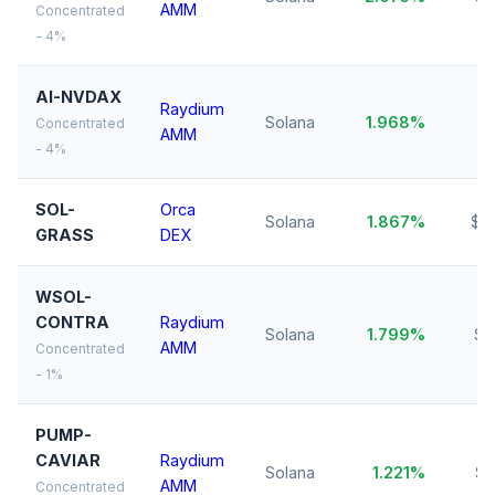
AMM
Concentrated
- 4%
AI-NVDAX
Raydium
Solana
1.968%
$1
Concentrated
AMM
- 4%
SOL-
Orca
Solana
1.867%
$5
GRASS
DEX
WSOL-
CONTRA
Raydium
Solana
1.799%
$1
AMM
Concentrated
- 1%
PUMP-
CAVIAR
Raydium
Solana
1.221%
$1
AMM
Concentrated