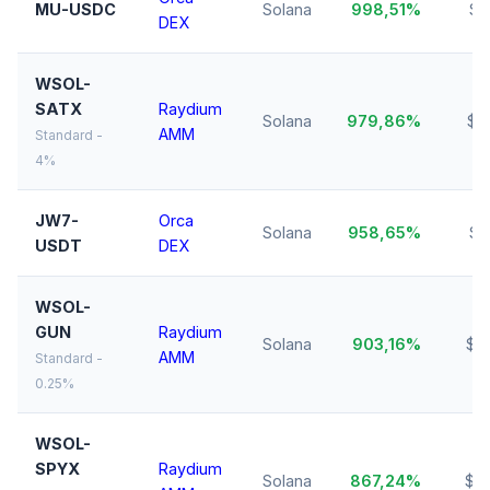
MU-USDC
Solana
998,51%
$1
DEX
WSOL-
SATX
Raydium
Solana
979,86%
$3
AMM
Standard -
4%
JW7-
Orca
Solana
958,65%
$1
USDT
DEX
WSOL-
GUN
Raydium
Solana
903,16%
$3
AMM
Standard -
0.25%
WSOL-
SPYX
Raydium
Solana
867,24%
$6