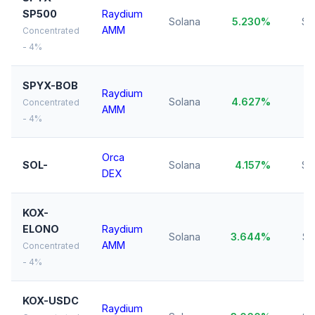
SP500
Raydium
Solana
5.230%
$1
AMM
Concentrated
- 4%
SPYX-BOB
Raydium
Solana
4.627%
$1
Concentrated
AMM
- 4%
Orca
SOL-
Solana
4.157%
$1
DEX
KOX-
ELONO
Raydium
Solana
3.644%
$1
AMM
Concentrated
- 4%
KOX-USDC
Raydium