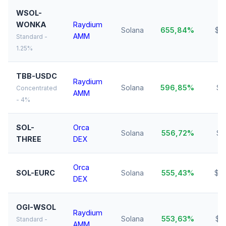
WSOL-
WONKA
Raydium
Solana
655,84%
$2
AMM
Standard -
1.25%
TBB-USDC
Raydium
Solana
596,85%
$1
Concentrated
AMM
- 4%
SOL-
Orca
Solana
556,72%
$1
THREE
DEX
Orca
SOL-EURC
Solana
555,43%
$4
DEX
OGI-WSOL
Raydium
Solana
553,63%
$3
Standard -
AMM