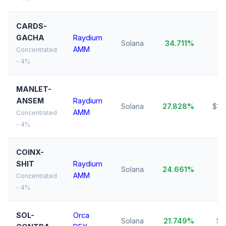
CARDS-
GACHA
Raydium
Solana
34.711%
$1
AMM
Concentrated
- 4%
MANLET-
ANSEM
Raydium
Solana
27.828%
$10
AMM
Concentrated
- 4%
COINX-
SHIT
Raydium
Solana
24.661%
$1
AMM
Concentrated
- 4%
SOL-
Orca
Solana
21.749%
$1