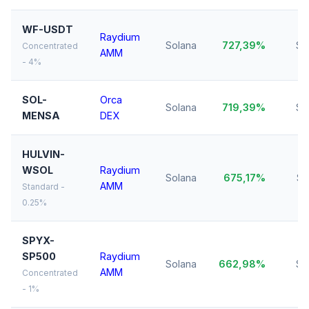
WF-USDT
Raydium
Solana
727,39%
$1
Concentrated
AMM
- 4%
SOL-
Orca
Solana
719,39%
$1
MENSA
DEX
HULVIN-
WSOL
Raydium
Solana
675,17%
$1
AMM
Standard -
0.25%
SPYX-
SP500
Raydium
Solana
662,98%
$1
AMM
Concentrated
- 1%