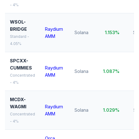
- 4%
WSOL-
BRIDGE
Raydium
Solana
1.153%
$1
AMM
Standard -
4.05%
SPCXX-
CUMMIES
Raydium
Solana
1.087%
$1
AMM
Concentrated
- 4%
MCDX-
WAGMI
Raydium
Solana
1.029%
$1
AMM
Concentrated
- 4%
Orca