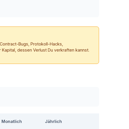
-Contract-Bugs, Protokoll-Hacks,
 Kapital, dessen Verlust Du verkraften kannst.
Monatlich
Jährlich