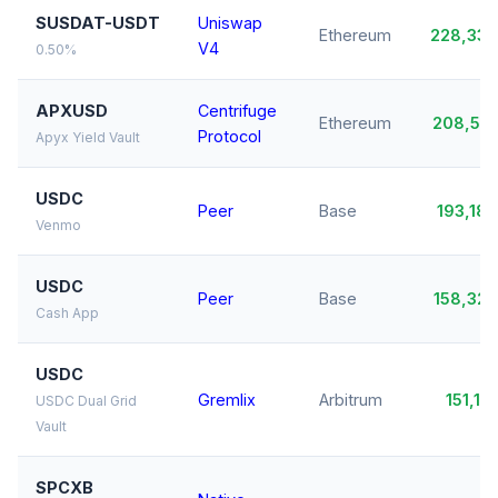
SUSDAT-USDT
Uniswap
Ethereum
228,33
V4
0.50%
APXUSD
Centrifuge
Ethereum
208,51
Protocol
Apyx Yield Vault
USDC
Peer
Base
193,18
Venmo
USDC
Peer
Base
158,32
Cash App
USDC
Gremlix
Arbitrum
151,11
USDC Dual Grid
Vault
SPCXB