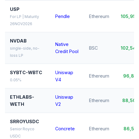
USP
Pendle
Ethereum
105,95
For LP | Maturity
26NOV2026
NVDAB
Native
BSC
102,54
single-side, no-
Credit Pool
loss LP
SYBTC-WBTC
Uniswap
Ethereum
96,81
V4
0.05%
ETHLABS-
Uniswap
Ethereum
88,50
WETH
V2
SRROYUSDC
Concrete
Ethereum
86,51
Senior Royco
USDC