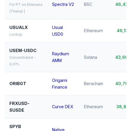
Spectra V2
BSC
46,42
For PT on Eliteness
(Thena) |
USUALX
Usual
Ethereum
46,13
USD0
Lockup
USEM-USDC
Raydium
Solana
43,60
Concentrated -
AMM
0.01%
Origami
ORIBGT
Berachain
40,79
Finance
FRXUSD-
Curve DEX
Ethereum
38,81
SUSDE
SPYB
Native