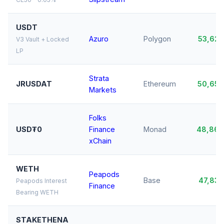
USDT
Azuro
Polygon
53,62
V3 Vault + Locked
LP
Strata
JRUSDAT
Ethereum
50,65
Markets
Folks
USD₮0
Finance
Monad
48,86
xChain
WETH
Peapods
Base
47,83
Peapods Interest
Finance
Bearing WETH
STAKETHENA