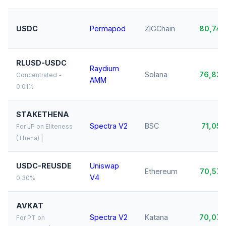
USDC
Permapod
ZIGChain
80,74
RLUSD-USDC
Raydium
Solana
76,82
Concentrated -
AMM
0.01%
STAKETHENA
Spectra V2
BSC
71,05
For LP on Eliteness
(Thena) |
USDC-REUSDE
Uniswap
Ethereum
70,57
V4
0.30%
AVKAT
Spectra V2
Katana
70,07
For PT on