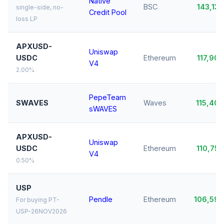
Native
BSC
143,13
single-side, no-
Credit Pool
loss LP
APXUSD-
Uniswap
USDC
Ethereum
117,90
V4
2.00%
PepeTeam
SWAVES
Waves
115,40
sWAVES
APXUSD-
Uniswap
USDC
Ethereum
110,75
V4
0.50%
USP
Pendle
Ethereum
106,59
For buying PT-
USP-26NOV2026