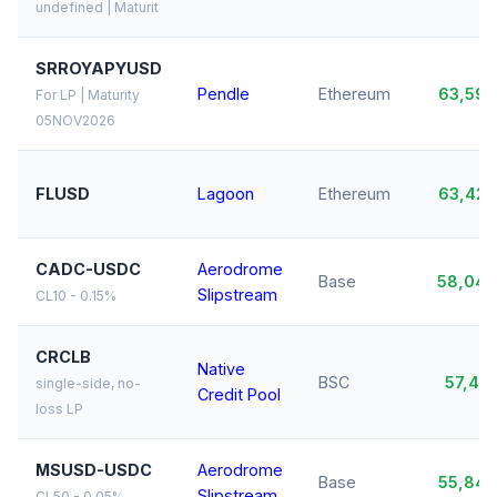
undefined | Maturit
SRROYAPYUSD
Pendle
Ethereum
63,59
For LP | Maturity
05NOV2026
FLUSD
Lagoon
Ethereum
63,42
CADC-USDC
Aerodrome
Base
58,04
Slipstream
CL10 - 0.15%
CRCLB
Native
BSC
57,41
single-side, no-
Credit Pool
loss LP
MSUSD-USDC
Aerodrome
Base
55,84
Slipstream
CL50 - 0.05%