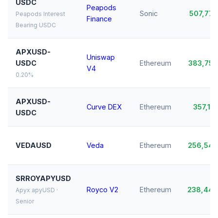
USDC
Peapods
Sonic
507,77
Peapods Interest
Finance
Bearing USDC
APXUSD-
Uniswap
USDC
Ethereum
383,75
V4
0.20%
APXUSD-
Curve DEX
Ethereum
357,11
USDC
VEDAUSD
Veda
Ethereum
256,54
SRROYAPYUSD
Royco V2
Ethereum
238,44
Apyx apyUSD ·
Senior