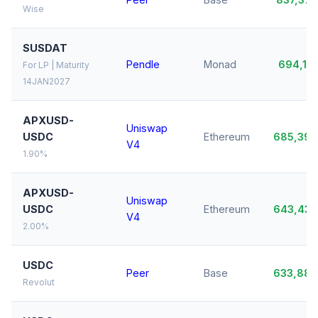
Wise
SUSDAT
Pendle
Monad
694,11
For LP | Maturity
14JAN2027
APXUSD-
Uniswap
USDC
Ethereum
685,39
V4
1.90%
APXUSD-
Uniswap
USDC
Ethereum
643,43
V4
2.00%
USDC
Peer
Base
633,88
Revolut