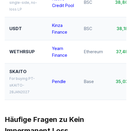
BSC
38,80
single-side, no-
Credit Pool
loss LP
Kinza
USDT
BSC
38,18
Finance
Yearn
WETHRSUP
Ethereum
37,48
Finance
SKAITO
For buying PT-
Pendle
Base
35,03
sKAITO-
28JAN2027
Häufige Fragen zu Kein
Impermanent Loss