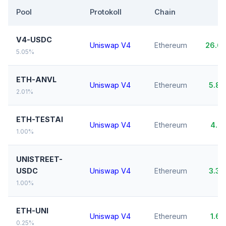
Pool
Protokoll
Chain
V4-USDC
Uniswap V4
Ethereum
26.6
5.05%
ETH-ANVL
Uniswap V4
Ethereum
5.8
2.01%
ETH-TESTAI
Uniswap V4
Ethereum
4.0
1.00%
UNISTREET-
USDC
Uniswap V4
Ethereum
3.3
1.00%
ETH-UNI
Uniswap V4
Ethereum
1.6
0.25%