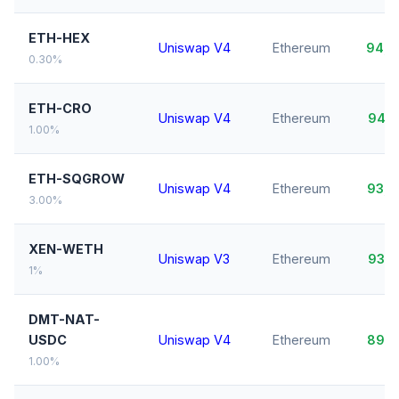
ETH-HEX
Uniswap V4
Ethereum
94,
0.30%
ETH-CRO
Uniswap V4
Ethereum
94,
1.00%
ETH-SQGROW
Uniswap V4
Ethereum
93,
3.00%
XEN-WETH
Uniswap V3
Ethereum
93,
1%
DMT-NAT-
USDC
Uniswap V4
Ethereum
89,
1.00%