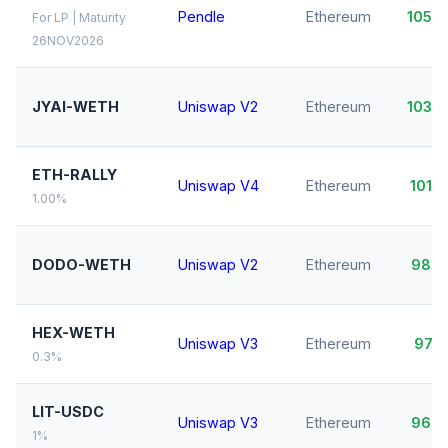
Pendle
Ethereum
105,
For LP | Maturity
26NOV2026
JYAI-WETH
Uniswap V2
Ethereum
103,
ETH-RALLY
Uniswap V4
Ethereum
101,
1.00%
DODO-WETH
Uniswap V2
Ethereum
98,
HEX-WETH
Uniswap V3
Ethereum
97,
0.3%
LIT-USDC
Uniswap V3
Ethereum
96,
1%