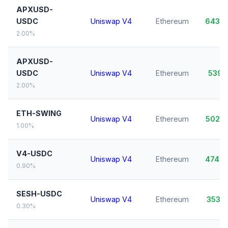
APXUSD-
USDC
Uniswap V4
Ethereum
643,
2.00%
APXUSD-
USDC
Uniswap V4
Ethereum
539,
2.00%
ETH-SWING
Uniswap V4
Ethereum
502,
1.00%
V4-USDC
Uniswap V4
Ethereum
474,
0.90%
SESH-USDC
Uniswap V4
Ethereum
353,
0.30%