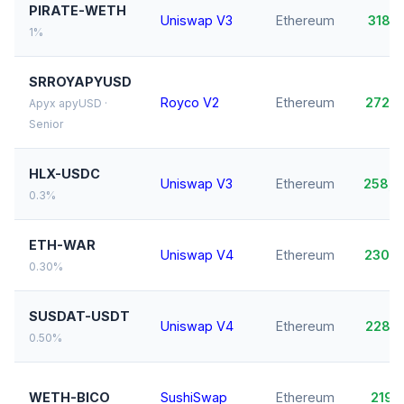
PIRATE-WETH
Uniswap V3
Ethereum
318,
1%
SRROYAPYUSD
Royco V2
Ethereum
272,
Apyx apyUSD ·
Senior
HLX-USDC
Uniswap V3
Ethereum
258,
0.3%
ETH-WAR
Uniswap V4
Ethereum
230,
0.30%
SUSDAT-USDT
Uniswap V4
Ethereum
228,
0.50%
WETH-BICO
SushiSwap
Ethereum
219,