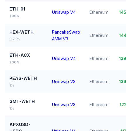
ETH-01
Uniswap V4
Ethereum
145,
1.00%
HEX-WETH
PancakeSwap
Ethereum
144,
AMM V3
0.25%
ETH-ACX
Uniswap V4
Ethereum
139,
1.00%
PEAS-WETH
Uniswap V3
Ethereum
136,
1%
GMT-WETH
Uniswap V3
Ethereum
122,
1%
APXUSD-