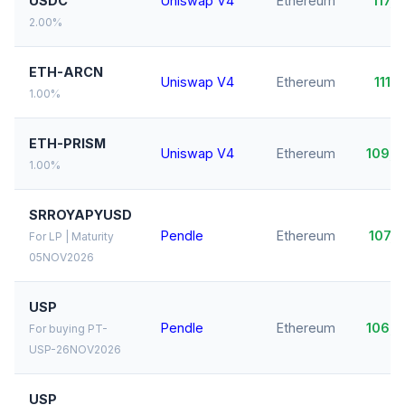
USDC
Uniswap V4
Ethereum
117,
2.00%
ETH-ARCN
Uniswap V4
Ethereum
111,
1.00%
ETH-PRISM
Uniswap V4
Ethereum
109,
1.00%
SRROYAPYUSD
Pendle
Ethereum
107,
For LP | Maturity
05NOV2026
USP
Pendle
Ethereum
106,
For buying PT-
USP-26NOV2026
USP