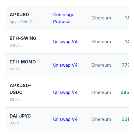
APXUSD
Centrifuge
Ethereum
1.5
Protocol
Apyx Yield Vault
ETH-SWING
Uniswap V4
Ethereum
1.3
0.90%
ETH-MOMO
Uniswap V4
Ethereum
775,
1.00%
APXUSD-
USDC
Uniswap V4
Ethereum
685,
1.90%
DAI-JPYC
Uniswap V4
Ethereum
661,
0.13%