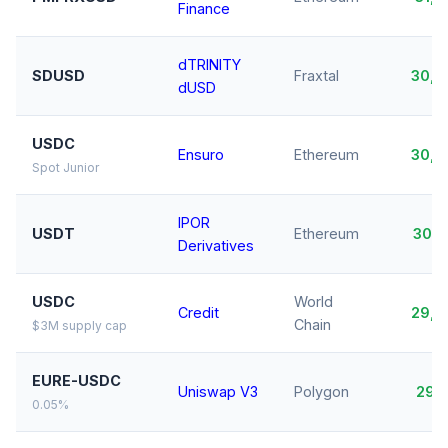
Finance
dTRINITY
SDUSD
Fraxtal
30,
dUSD
USDC
Ensuro
Ethereum
30,
Spot Junior
IPOR
USDT
Ethereum
30,
Derivatives
USDC
World
Credit
29,
Chain
$3M supply cap
EURE-USDC
Uniswap V3
Polygon
29,
0.05%