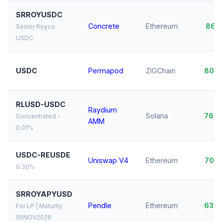
SRROYUSDC
Concrete
Ethereum
86,
Senior Royco
USDC
USDC
Permapod
ZIGChain
80,
RLUSD-USDC
Raydium
Solana
76,
Concentrated -
AMM
0.01%
USDC-REUSDE
Uniswap V4
Ethereum
70,
0.30%
SRROYAPYUSD
Pendle
Ethereum
63,
For LP | Maturity
05NOV2026