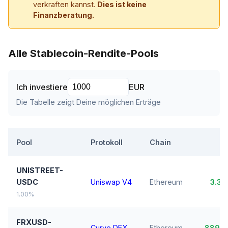
verkraften kannst.
Dies ist keine
Finanzberatung.
Alle Stablecoin-Rendite-Pools
Ich investiere
EUR
Die Tabelle zeigt Deine möglichen Erträge
Pool
Protokoll
Chain
UNISTREET-
USDC
Uniswap V4
Ethereum
3.3
1.00%
FRXUSD-
Curve DEX
Ethereum
889,