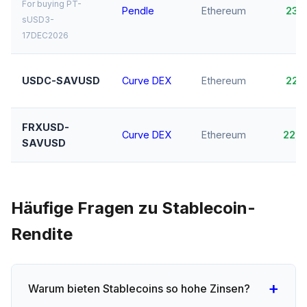
For buying PT-
Pendle
Ethereum
23,
sUSD3-
17DEC2026
USDC-SAVUSD
Curve DEX
Ethereum
22,
FRXUSD-
Curve DEX
Ethereum
22,
SAVUSD
Häufige Fragen zu Stablecoin-
Rendite
Warum bieten Stablecoins so hohe Zinsen?