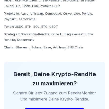
Hubs:
Token-Renditen
,
Chain-Renditen
,
Protokolle
,
Strategien
,
Token-Hub
,
Chain-Hub
,
Protokoll-Hub
Protokolle:
Aave
,
Uniswap
,
Compound
,
Curve
,
Lido
,
Pendle
,
Raydium
,
Aerodrome
Token:
USDC
,
ETH
,
SOL
,
BTC
,
USDT
Strategien:
Stablecoin-Rendite
,
Ohne IL
,
Single-Asset
,
Hohe
Rendite
,
Konservativ
Chains:
Ethereum
,
Solana
,
Base
,
Arbitrum
,
BNB Chain
Bereit, Deine Krypto-Rendite
zu maximieren?
Sichere Dir jetzt Zugang zum RenditeMonitor
und maximiere Deine Krypto-Rendite.