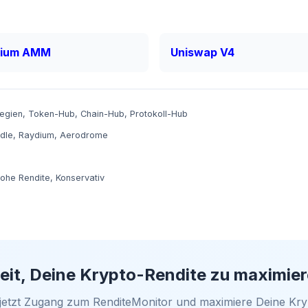
dium AMM
Uniswap V4
tegien
,
Token-Hub
,
Chain-Hub
,
Protokoll-Hub
dle
,
Raydium
,
Aerodrome
ohe Rendite
,
Konservativ
eit, Deine Krypto-Rendite zu maximie
 jetzt Zugang zum RenditeMonitor und maximiere Deine Kry