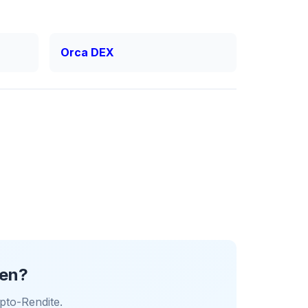
Orca DEX
ren?
pto-Rendite.