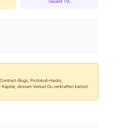
Gesamt TVL
-Contract-Bugs, Protokoll-Hacks,
 Kapital, dessen Verlust Du verkraften kannst.