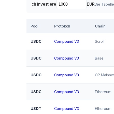
Ich investiere
EUR
Die Tabell
Pool
Protokoll
Chain
USDC
Compound V3
Scroll
USDC
Compound V3
Base
USDC
Compound V3
OP Mainne
USDC
Compound V3
Ethereum
USDT
Compound V3
Ethereum