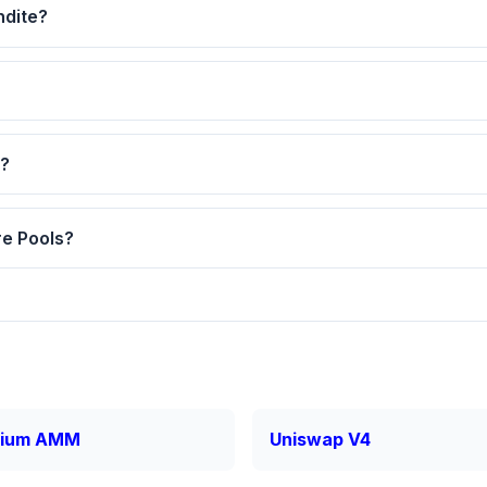
ndite?
v?
re Pools?
dium AMM
Uniswap V4