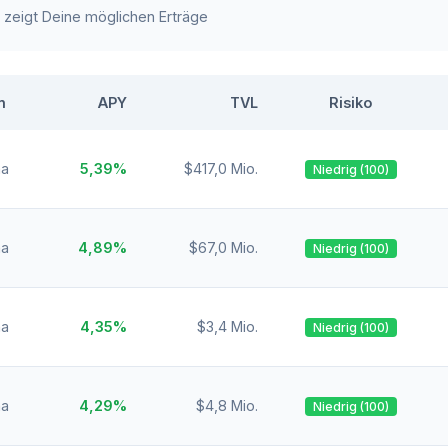
e zeigt Deine möglichen Erträge
n
APY
TVL
Risiko
na
5,39%
$417,0 Mio.
Niedrig (100)
na
4,89%
$67,0 Mio.
Niedrig (100)
na
4,35%
$3,4 Mio.
Niedrig (100)
na
4,29%
$4,8 Mio.
Niedrig (100)