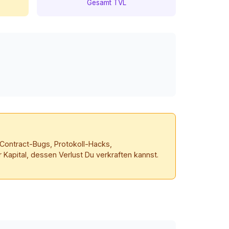
Gesamt TVL
-Contract-Bugs, Protokoll-Hacks,
 Kapital, dessen Verlust Du verkraften kannst.