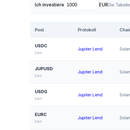
Ich investiere
EUR
Die Tabell
Pool
Protokoll
Chai
USDC
Jupiter Lend
Sola
Earn
JUPUSD
Jupiter Lend
Sola
Earn
USDG
Jupiter Lend
Sola
Earn
EURC
Jupiter Lend
Sola
Earn