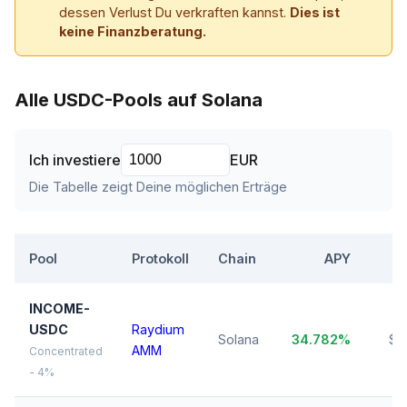
dessen Verlust Du verkraften kannst.
Dies ist
keine Finanzberatung.
Alle USDC-Pools auf Solana
Ich investiere
EUR
Die Tabelle zeigt Deine möglichen Erträge
Pool
Protokoll
Chain
APY
T
INCOME-
USDC
Raydium
Solana
34.782%
$2
AMM
Concentrated
- 4%