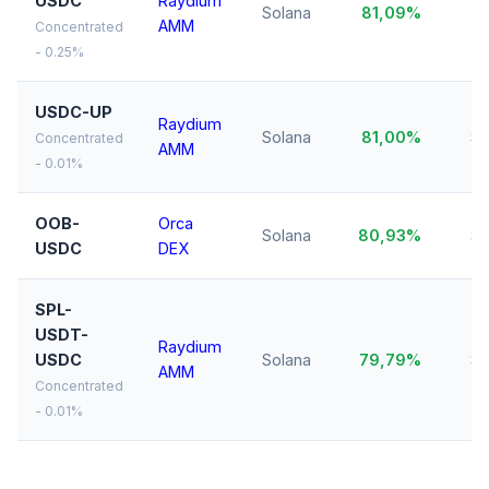
USDC
Raydium
$2
Solana
81,09%
AMM
M
Concentrated
- 0.25%
USDC-UP
Raydium
Solana
81,00%
$1
Concentrated
AMM
- 0.01%
OOB-
Orca
Solana
80,93%
$7
USDC
DEX
SPL-
USDT-
Raydium
USDC
Solana
79,79%
$1
AMM
Concentrated
- 0.01%