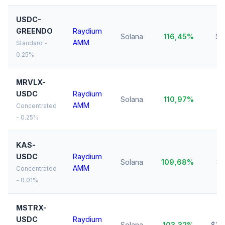
USDC-
GREENDO
Raydium
Solana
116,45%
$2
AMM
Standard -
0.25%
MRVLX-
USDC
Raydium
Solana
110,97%
$
AMM
Concentrated
- 0.25%
KAS-
USDC
Raydium
Solana
109,68%
$1
AMM
Concentrated
- 0.01%
MSTRX-
USDC
Raydium
Solana
103,32%
$36