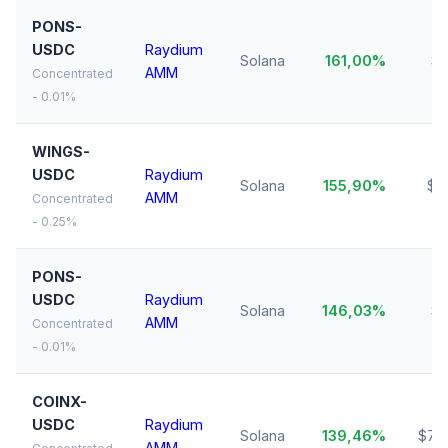
PONS-
USDC
Raydium
Solana
161,00%
$1
AMM
Concentrated
- 0.01%
WINGS-
USDC
Raydium
Solana
155,90%
$7
AMM
Concentrated
- 0.25%
PONS-
USDC
Raydium
Solana
146,03%
$1
AMM
Concentrated
- 0.01%
COINX-
USDC
Raydium
Solana
139,46%
$70
AMM