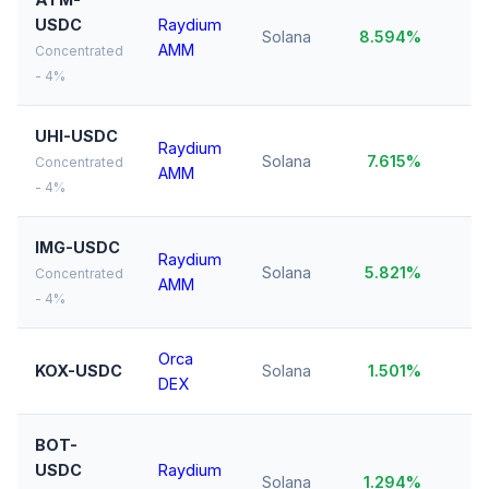
USDC
Raydium
Solana
8.594%
$
AMM
Concentrated
- 4%
UHI-USDC
Raydium
Solana
7.615%
$1
Concentrated
AMM
- 4%
IMG-USDC
Raydium
Solana
5.821%
$2
Concentrated
AMM
- 4%
Orca
KOX-USDC
Solana
1.501%
$
DEX
BOT-
USDC
Raydium
Solana
1.294%
$1