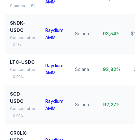
AMM
Standard - 1%
SNDK-
USDC
Raydium
Solana
93,54%
$37
AMM
Concentrated
- 0.1%
LTC-USDC
Raydium
Solana
92,82%
$3
Concentrated
AMM
- 0.01%
SGD-
USDC
Raydium
Solana
92,27%
$1
AMM
Concentrated
- 0.01%
CRCLX-