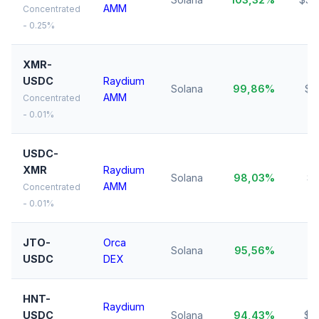
AMM
Concentrated
- 0.25%
XMR-
USDC
Raydium
Solana
99,86%
$3
AMM
Concentrated
- 0.01%
USDC-
XMR
Raydium
Solana
98,03%
$1
AMM
Concentrated
- 0.01%
JTO-
Orca
Solana
95,56%
$
USDC
DEX
HNT-
Raydium
USDC
Solana
94,43%
$7