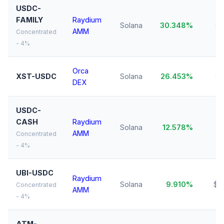
USDC-
FAMILY
Raydium
Solana
30.348%
$1
AMM
Concentrated
- 4%
Orca
XST-USDC
Solana
26.453%
$1
DEX
USDC-
CASH
Raydium
Solana
12.578%
$1
AMM
Concentrated
- 4%
UBI-USDC
Raydium
Solana
9.910%
$7
Concentrated
AMM
- 4%
ATM-