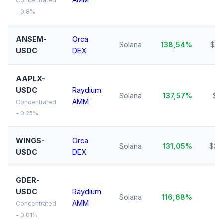
Concentrated
- 0.8%
ANSEM-
Orca
Solana
138,54%
$10
USDC
DEX
AAPLX-
USDC
Raydium
Solana
137,57%
$6
AMM
Concentrated
- 0.25%
WINGS-
Orca
Solana
131,05%
$35
USDC
DEX
GDER-
USDC
Raydium
Solana
116,68%
$1
AMM
Concentrated
- 0.01%