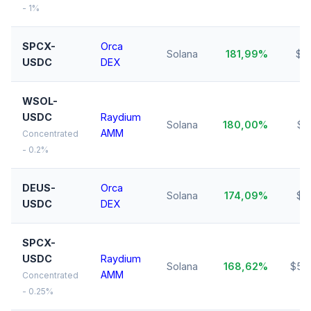
- 1%
SPCX-
Orca
Solana
181,99%
$11
USDC
DEX
WSOL-
USDC
Raydium
Solana
180,00%
$2
AMM
Concentrated
- 0.2%
DEUS-
Orca
Solana
174,09%
$4
USDC
DEX
SPCX-
USDC
Raydium
Solana
168,62%
$58
AMM
Concentrated
- 0.25%