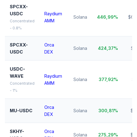
SPCXX-
USDC
Raydium
Solana
446,99%
$62
AMM
Concentrated
- 0.8%
SPCXX-
Orca
Solana
424,37%
$2
USDC
DEX
USDC-
WAVE
Raydium
Solana
377,92%
$1
AMM
Concentrated
- 1%
Orca
MU-USDC
Solana
300,81%
$5
DEX
SKHY-
Orca
Solana
275,29%
$5