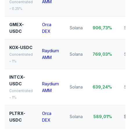
AMM
Concentrated
- 0.25%
GMEX-
Orca
Solana
906,73%
$2
USDC
DEX
KOX-USDC
Raydium
Solana
769,03%
$2
Concentrated
AMM
- 1%
INTCX-
USDC
Raydium
Solana
639,24%
$3
AMM
Concentrated
- 1%
PLTRX-
Orca
Solana
589,01%
$6
USDC
DEX