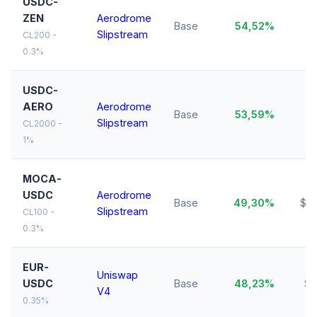
USDC-
ZEN
Aerodrome
Base
54,52%
$
Slipstream
CL200 -
0.3%
USDC-
AERO
Aerodrome
$
Base
53,59%
Slipstream
M
CL2000 -
1%
MOCA-
USDC
Aerodrome
Base
49,30%
$16
Slipstream
CL100 -
0.3%
EUR-
Uniswap
USDC
Base
48,23%
$8
V4
0.35%