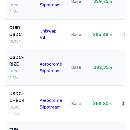
Base
389,73%
$8
Slipstream
CL200 -
0.3%
QUID-
Uniswap
USDC
Base
385,48%
$1
V4
10.09%
USDC-
RIZE
Aerodrome
Base
382,35%
$3
Slipstream
CL200 -
0.3%
USDC-
CHECK
Aerodrome
Base
368,30%
$29
Slipstream
CL500 -
0.25%
FUN-