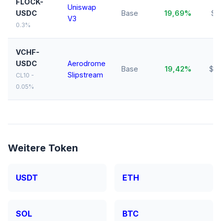
FLOCK-
Uniswap
USDC
Base
19,69%
$1
V3
0.3%
VCHF-
USDC
Aerodrome
Base
19,42%
$18
Slipstream
CL10 -
0.05%
Weitere Token
USDT
ETH
SOL
BTC