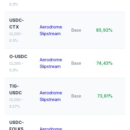
0.3%
USDC-
CTX
Aerodrome
Base
85,92%
$
Slipstream
CL200 -
0.3%
O-USDC
Aerodrome
$
Base
74,43%
CL200 -
Slipstream
M
0.3%
TIG-
USDC
Aerodrome
$
Base
73,81%
Slipstream
M
CL200 -
0.27%
USDC-
FOLKS
Aerodrome