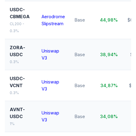
USDC-
CBMEGA
Aerodrome
Base
44,98%
$69
Slipstream
CL200 -
0.3%
ZORA-
Uniswap
USDC
Base
38,94%
$6
V3
0.3%
USDC-
Uniswap
VCNT
Base
34,87%
$1
V3
0.3%
AVNT-
Uniswap
USDC
Base
34,08%
$
V3
1%