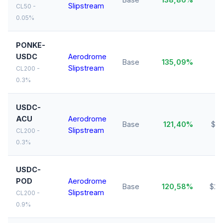
Slipstream
M
CL50 -
0.05%
PONKE-
USDC
Aerodrome
Base
135,09%
$
Slipstream
CL200 -
0.3%
USDC-
ACU
Aerodrome
Base
121,40%
$18
Slipstream
CL200 -
0.3%
USDC-
POD
Aerodrome
Base
120,58%
$25
Slipstream
CL200 -
0.9%