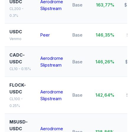
USDC
Aerodrome
Base
163,77%
$32
Slipstream
CL200 -
0.3%
USDC
Peer
Base
146,35%
$3
Venmo
CADC-
Aerodrome
USDC
Base
146,26%
$1
Slipstream
CL10 - 0.15%
FLOCK-
USDC
Aerodrome
Base
142,64%
$7
Slipstream
CL100 -
0.25%
MSUSD-
USDC
Aerodrome
$
Base
138,86%