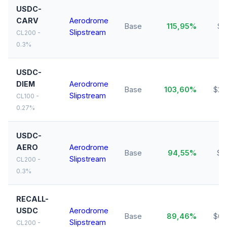
USDC-
CARV
Aerodrome
Base
115,95%
$8
Slipstream
CL200 -
0.3%
USDC-
DIEM
Aerodrome
Base
103,60%
$29
Slipstream
CL100 -
0.27%
USDC-
AERO
Aerodrome
Base
94,55%
$1
Slipstream
CL200 -
0.3%
RECALL-
USDC
Aerodrome
Base
89,46%
$60
Slipstream
CL200 -