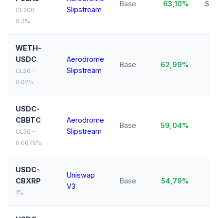
Base
63,10%
$29
Slipstream
CL200 -
0.3%
WETH-
USDC
Aerodrome
$
Base
62,99%
Slipstream
M
CL50 -
0.02%
USDC-
CBBTC
Aerodrome
$
Base
59,04%
Slipstream
M
CL50 -
0.0075%
USDC-
Uniswap
CBXRP
Base
54,79%
$
V3
1%