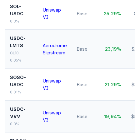
SOL-
Uniswap
USDC
Base
25,29%
$7
V3
0.3%
USDC-
LMTS
Aerodrome
Base
23,19%
$26
Slipstream
CL10 -
0.05%
SOSO-
Uniswap
USDC
Base
21,29%
$30
V3
0.01%
USDC-
Uniswap
VVV
Base
19,94%
$59
V3
0.3%