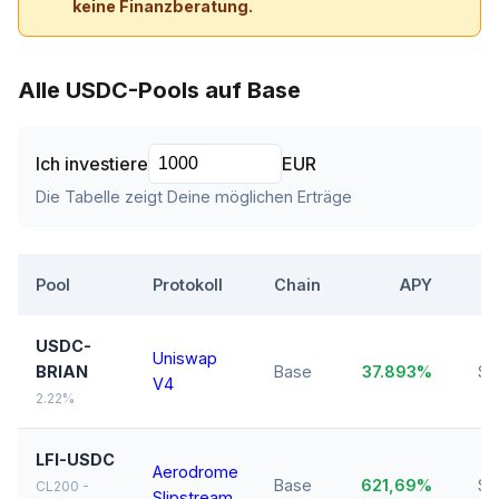
keine Finanzberatung.
Alle USDC-Pools auf Base
Ich investiere
EUR
Die Tabelle zeigt Deine möglichen Erträge
Pool
Protokoll
Chain
APY
T
USDC-
Uniswap
BRIAN
Base
37.893%
$8
V4
2.22%
LFI-USDC
Aerodrome
Base
621,69%
$7
CL200 -
Slipstream