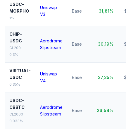
USDC-
Uniswap
MORPHO
Base
31,81%
$3
V3
1%
CHIP-
USDC
Aerodrome
Base
30,19%
$16
Slipstream
CL200 -
0.3%
VIRTUAL-
Uniswap
USDC
Base
27,25%
$14
V4
0.35%
USDC-
CBBTC
Aerodrome
$
Base
26,54%
Slipstream
M
CL2000 -
0.033%