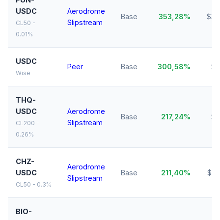
USDC
Aerodrome
Base
353,28%
$35
Slipstream
CL50 -
0.01%
USDC
Peer
Base
300,58%
$2
Wise
THQ-
USDC
Aerodrome
Base
217,24%
$2
Slipstream
CL200 -
0.26%
CHZ-
Aerodrome
USDC
Base
211,40%
$22
Slipstream
CL50 - 0.3%
BIO-