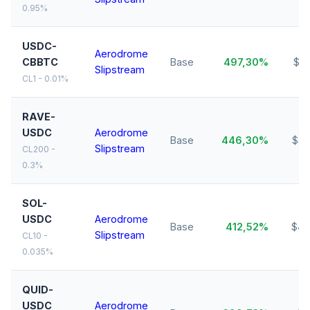
0.95%
USDC-
Aerodrome
CBBTC
Base
497,30%
$56
Slipstream
CL1 - 0.01%
RAVE-
USDC
Aerodrome
Base
446,30%
$33
Slipstream
CL200 -
0.3%
SOL-
USDC
Aerodrome
Base
412,52%
$43
Slipstream
CL10 -
0.035%
QUID-
USDC
Aerodrome