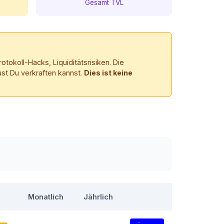
Gesamt TVL
tokoll-Hacks, Liquiditätsrisiken. Die
ust Du verkraften kannst.
Dies ist keine
Monatlich
Jährlich