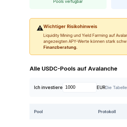
Pools verfügbar
Wichtiger Risikohinweis
⚠
Liquidity Mining und Yield Farming auf Aval
angezeigten APY-Werte können stark schwank
Finanzberatung.
Alle USDC-Pools auf Avalanche
Ich investiere
EUR
Die Tabell
Pool
Protokoll