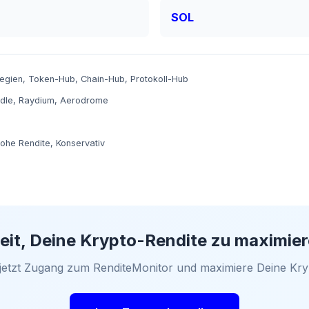
SOL
tegien
,
Token-Hub
,
Chain-Hub
,
Protokoll-Hub
dle
,
Raydium
,
Aerodrome
ohe Rendite
,
Konservativ
eit, Deine Krypto-Rendite zu maximie
 jetzt Zugang zum RenditeMonitor und maximiere Deine Kry