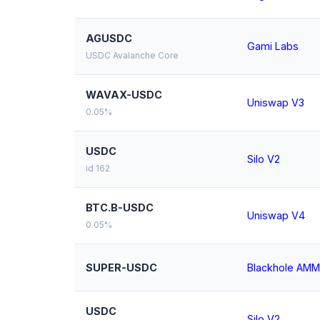
AGUSDC
Gami Labs
USDC Avalanche Core
WAVAX-USDC
Uniswap V3
0.05%
USDC
Silo V2
id 162
BTC.B-USDC
Uniswap V4
0.05%
SUPER-USDC
Blackhole AMM
USDC
Silo V2