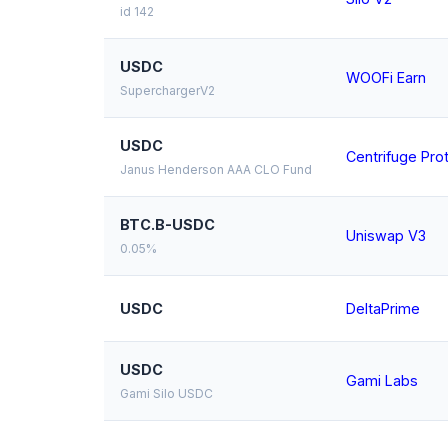
id 142
USDC
WOOFi Earn
SuperchargerV2
USDC
Centrifuge Pro
Janus Henderson AAA CLO Fund
BTC.B-USDC
Uniswap V3
0.05%
USDC
DeltaPrime
USDC
Gami Labs
Gami Silo USDC