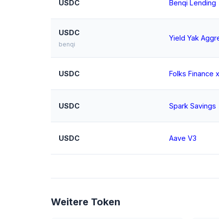
USDC
Benqi Lending
USDC
Yield Yak Aggr
benqi
USDC
Folks Finance 
USDC
Spark Savings
USDC
Aave V3
Weitere Token