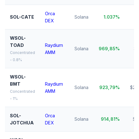
Orca
SOL-CATE
Solana
1.037%
$1
DEX
WSOL-
TOAD
Raydium
Solana
969,85%
$1
AMM
Concentrated
- 0.8%
WSOL-
BMT
Raydium
Solana
923,79%
$25
AMM
Concentrated
- 1%
SOL-
Orca
Solana
914,81%
$2
JOTCHUA
DEX