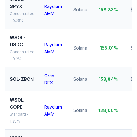
SPYX
Raydium
Solana
158,83%
$11
AMM
Concentrated
- 0.25%
WSOL-
USDC
Raydium
Solana
155,01%
$2
AMM
Concentrated
- 0.2%
Orca
SOL-ZBCN
Solana
153,84%
$8
DEX
WSOL-
COPE
Raydium
Solana
138,00%
$2
AMM
Standard -
1.25%