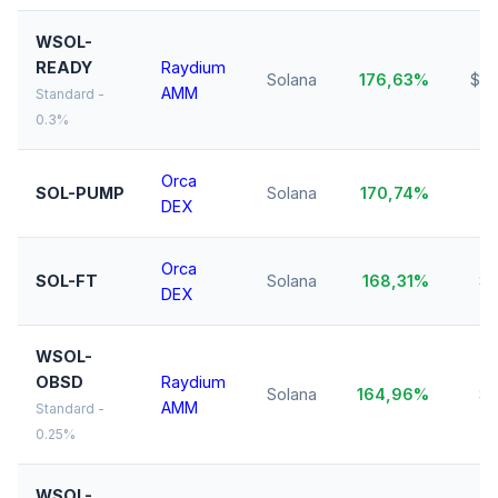
WSOL-
READY
Raydium
Solana
176,63%
$19
AMM
Standard -
0.3%
Orca
$
SOL-PUMP
Solana
170,74%
DEX
M
Orca
SOL-FT
Solana
168,31%
$1
DEX
WSOL-
OBSD
Raydium
Solana
164,96%
$1
AMM
Standard -
0.25%
WSOL-