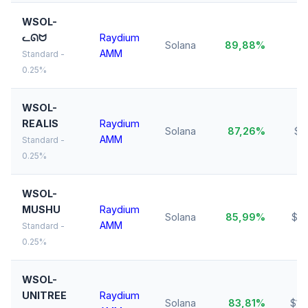
WSOL-
ᓚᘏᗢ
Raydium
Solana
89,88%
$
AMM
Standard -
0.25%
WSOL-
REALIS
Raydium
Solana
87,26%
$5
AMM
Standard -
0.25%
WSOL-
MUSHU
Raydium
Solana
85,99%
$31
AMM
Standard -
0.25%
WSOL-
UNITREE
Raydium
Solana
83,81%
$16