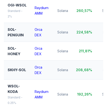
OGI-WSOL
Raydium
Solana
260,57%
$2
Standard -
AMM
2%
SOL-
Orca
Solana
224,58%
$1
PENGUIN
DEX
SOL-
Orca
Solana
211,81%
$
HONEY
DEX
Orca
SKHY-SOL
Solana
208,68%
$1
DEX
WSOL-
KODA
Raydium
Solana
192,26%
$7
AMM
Standard -
0.25%