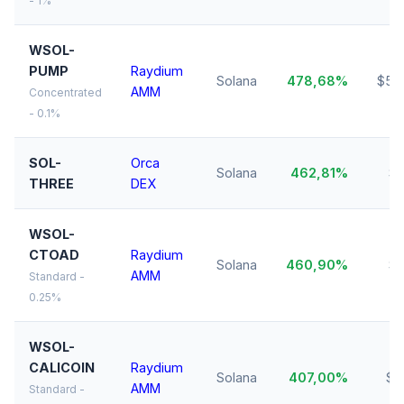
- 1%
WSOL-
PUMP
Raydium
Solana
478,68%
$50
AMM
Concentrated
- 0.1%
SOL-
Orca
Solana
462,81%
$1
THREE
DEX
WSOL-
CTOAD
Raydium
Solana
460,90%
$1
AMM
Standard -
0.25%
WSOL-
CALICOIN
Raydium
Solana
407,00%
$2
AMM
Standard -