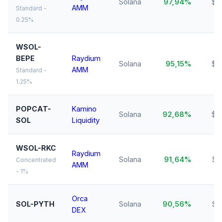
Solana
97,94%
$8
AMM
Standard -
0.25%
WSOL-
BEPE
Raydium
Solana
95,15%
$4
AMM
Standard -
1.25%
POPCAT-
Kamino
Solana
92,68%
$6
SOL
Liquidity
WSOL-RKC
Raydium
Solana
91,64%
$2
Concentrated
AMM
- 1%
Orca
SOL-PYTH
Solana
90,56%
$2
DEX