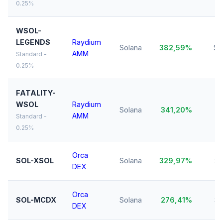
0.25%
WSOL-
LEGENDS
Raydium
Solana
382,59%
$2
AMM
Standard -
0.25%
FATALITY-
WSOL
Raydium
Solana
341,20%
$
AMM
Standard -
0.25%
Orca
SOL-XSOL
Solana
329,97%
$8
DEX
Orca
SOL-MCDX
Solana
276,41%
$1
DEX