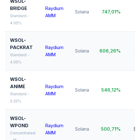
WSOL-
BRIDGE
Raydium
Solana
747,01%
$1
AMM
Standard -
4.05%
WSOL-
PACKRAT
Raydium
Solana
606,26%
$1
AMM
Standard -
4.05%
WSOL-
ANIME
Raydium
Solana
546,12%
$1
AMM
Standard -
0.25%
WSOL-
WPOND
Raydium
Solana
500,71%
$4
AMM
Concentrated