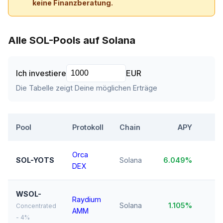
keine Finanzberatung.
Alle SOL-Pools auf Solana
Ich investiere
EUR
Die Tabelle zeigt Deine möglichen Erträge
Pool
Protokoll
Chain
APY
T
Orca
SOL-YOTS
Solana
6.049%
$1
DEX
WSOL-
Raydium
Solana
1.105%
$1
Concentrated
AMM
- 4%