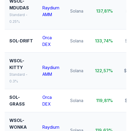
WSOL-
MDUDAS
Raydium
Solana
137,81%
$4
AMM
Standard -
0.25%
Orca
SOL-DRIFT
Solana
133,74%
$2
DEX
WSOL-
KITTY
Raydium
Solana
122,57%
$33
AMM
Standard -
0.3%
SOL-
Orca
Solana
119,81%
$4
GRASS
DEX
WSOL-
WONKA
Raydium
Solana
119,63%
$