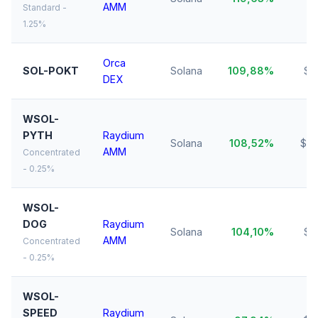
AMM
Standard -
1.25%
Orca
SOL-POKT
Solana
109,88%
$3
DEX
WSOL-
PYTH
Raydium
Solana
108,52%
$31
AMM
Concentrated
- 0.25%
WSOL-
DOG
Raydium
Solana
104,10%
$2
AMM
Concentrated
- 0.25%
WSOL-
SPEED
Raydium