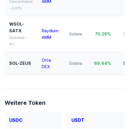
AMM
Concentrated
- 0.01%
WSOL-
SATX
Raydium
Solana
75,26%
$3
AMM
Standard -
4%
Orca
SOL-ZEUS
Solana
69,64%
$5
DEX
Weitere Token
USDC
USDT