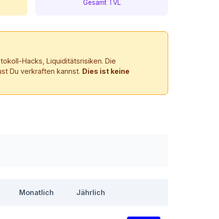
Gesamt TVL
okoll-Hacks, Liquiditätsrisiken. Die
ust Du verkraften kannst.
Dies ist keine
Monatlich
Jährlich