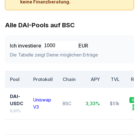
keine Finanzberatung.
Alle DAI-Pools auf BSC
Ich investiere
EUR
Die Tabelle zeigt Deine möglichen Erträge
Pool
Protokoll
Chain
APY
TVL
Ris
DAI-
Uniswap
Nie
USDC
BSC
3,33%
$51k
V3
(90
0.01%