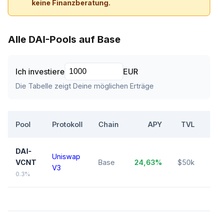
keine Finanzberatung.
Alle DAI-Pools auf Base
Ich investiere
EUR
Die Tabelle zeigt Deine möglichen Erträge
Pool
Protokoll
Chain
APY
TVL
R
DAI-
Uniswap
N
VCNT
Base
24,63%
$50k
V3
(
0.3%