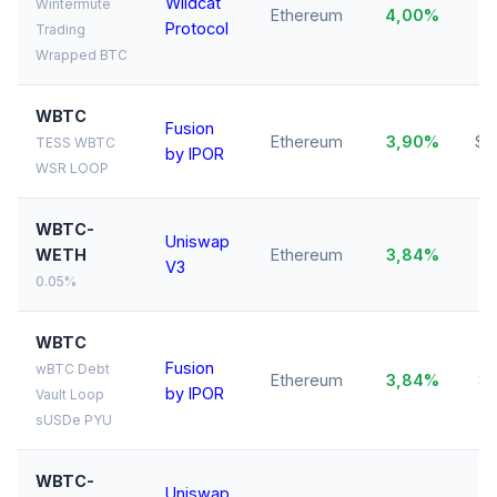
Wildcat
Wintermute
Ethereum
4,00%
$
Protocol
Trading
Wrapped BTC
WBTC
Fusion
Ethereum
3,90%
$9
TESS WBTC
by IPOR
WSR LOOP
WBTC-
Uniswap
$
WETH
Ethereum
3,84%
V3
0.05%
WBTC
Fusion
wBTC Debt
Ethereum
3,84%
$3
by IPOR
Vault Loop
sUSDe PYU
WBTC-
Uniswap
$