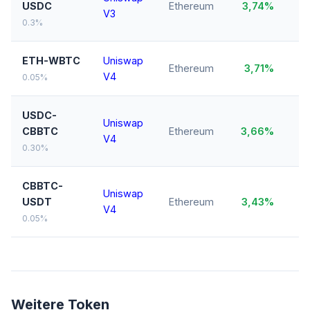
USDC
Ethereum
3,74%
V3
0.3%
ETH-WBTC
Uniswap
Ethereum
3,71%
V4
0.05%
USDC-
Uniswap
$
CBBTC
Ethereum
3,66%
V4
0.30%
CBBTC-
Uniswap
USDT
Ethereum
3,43%
$
V4
0.05%
Weitere Token