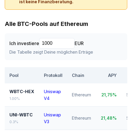
ist keine Finanzberatung.
Alle BTC-Pools auf Ethereum
Ich investiere
EUR
Die Tabelle zeigt Deine möglichen Erträge
Pool
Protokoll
Chain
APY
WBTC-HEX
Uniswap
Ethereum
21,75%
$2
V4
1.00%
UNI-WBTC
Uniswap
Ethereum
21,48%
$2
V3
0.3%