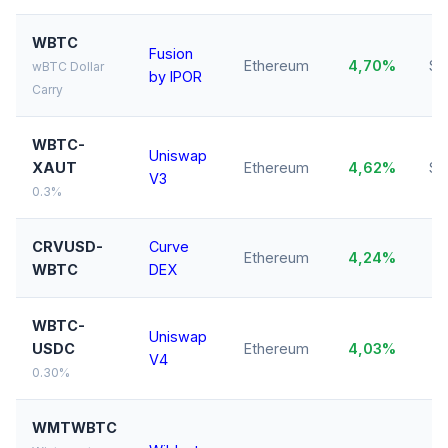
WBTC
Fusion
Ethereum
4,70%
$2
wBTC Dollar
by IPOR
Carry
WBTC-
Uniswap
XAUT
Ethereum
4,62%
$8
V3
0.3%
CRVUSD-
Curve
Ethereum
4,24%
WBTC
DEX
WBTC-
Uniswap
USDC
Ethereum
4,03%
V4
0.30%
WMTWBTC