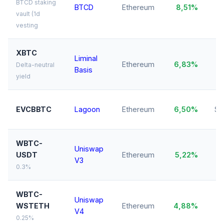
BTCD staking
BTCD
Ethereum
8,51%
vault (1d
vesting
XBTC
Liminal
Ethereum
6,83%
Delta-neutral
Basis
yield
EVCBBTC
Lagoon
Ethereum
6,50%
$3
WBTC-
Uniswap
$
USDT
Ethereum
5,22%
V3
0.3%
WBTC-
Uniswap
WSTETH
Ethereum
4,88%
V4
0.25%