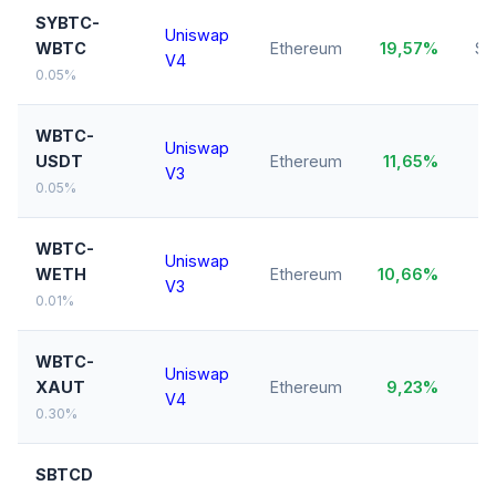
SYBTC-
Uniswap
WBTC
Ethereum
19,57%
$3
V4
0.05%
WBTC-
Uniswap
$
USDT
Ethereum
11,65%
V3
0.05%
WBTC-
Uniswap
WETH
Ethereum
10,66%
$1
V3
0.01%
WBTC-
Uniswap
XAUT
Ethereum
9,23%
$
V4
0.30%
SBTCD