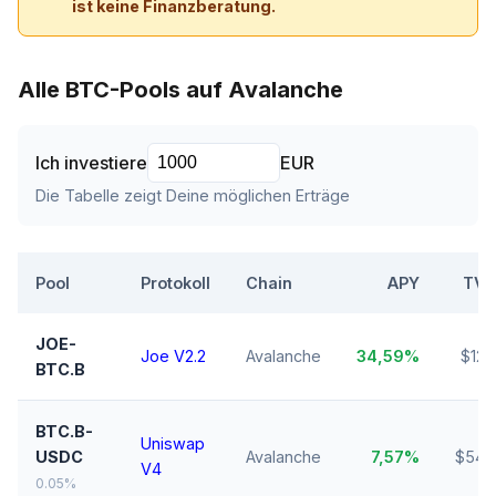
ist keine Finanzberatung.
Alle BTC-Pools auf Avalanche
Ich investiere
EUR
Die Tabelle zeigt Deine möglichen Erträge
Pool
Protokoll
Chain
APY
TVL
JOE-
Joe V2.2
Avalanche
34,59%
$12k
BTC.B
BTC.B-
Uniswap
USDC
Avalanche
7,57%
$54k
V4
0.05%