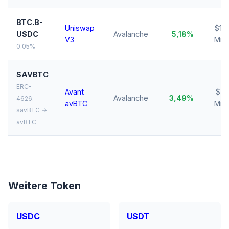
BTC.B-
Uniswap
$1,2
USDC
Avalanche
5,18%
V3
Mio.
0.05%
SAVBTC
ERC-
Avant
$7,1
Avalanche
3,49%
4626:
avBTC
Mio.
savBTC →
avBTC
Weitere Token
USDC
USDT