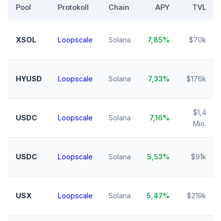
Pool
Protokoll
Chain
APY
TVL
XSOL
Loopscale
Solana
7,85%
$70k
HYUSD
Loopscale
Solana
7,33%
$176k
$1,4
USDC
Loopscale
Solana
7,16%
Mio.
USDC
Loopscale
Solana
5,53%
$91k
USX
Loopscale
Solana
5,47%
$219k