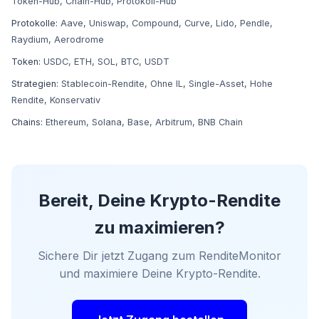
Token-Hub
,
Chain-Hub
,
Protokoll-Hub
Protokolle:
Aave
,
Uniswap
,
Compound
,
Curve
,
Lido
,
Pendle
,
Raydium
,
Aerodrome
Token:
USDC
,
ETH
,
SOL
,
BTC
,
USDT
Strategien:
Stablecoin-Rendite
,
Ohne IL
,
Single-Asset
,
Hohe
Rendite
,
Konservativ
Chains:
Ethereum
,
Solana
,
Base
,
Arbitrum
,
BNB Chain
Bereit, Deine Krypto-Rendite
zu maximieren?
Sichere Dir jetzt Zugang zum RenditeMonitor
und maximiere Deine Krypto-Rendite.