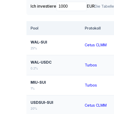
Ich investiere
EUR
Die Tabell
Pool
Protokoll
WAL-SUI
Cetus CLMM
25%
WAL-USDC
Turbos
0.2%
MIU-SUI
Turbos
1%
USDSUI-SUI
Cetus CLMM
20%