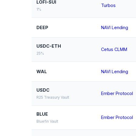
LOFI-SUI
Turbos
1%
DEEP
NAVI Lending
USDC-ETH
Cetus CLMM
25%
WAL
NAVI Lending
USDC
Ember Protocol
R25 Treasury Vault
BLUE
Ember Protocol
Bluefin Vault