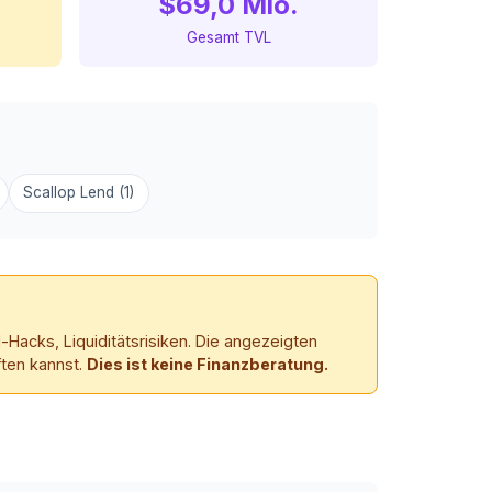
$69,0 Mio.
Gesamt TVL
Scallop Lend (1)
-Hacks, Liquiditätsrisiken. Die angezeigten
ften kannst.
Dies ist keine Finanzberatung.