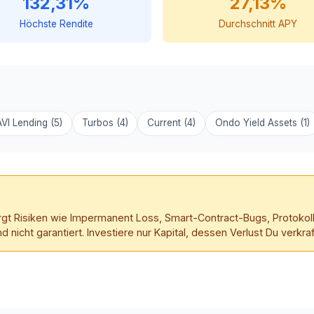
132,31%
27,13%
Höchste Rendite
Durchschnitt APY
VI Lending (5)
Turbos (4)
Current (4)
Ondo Yield Assets (1)
birgt Risiken wie Impermanent Loss, Smart-Contract-Bugs, Protokoll
icht garantiert. Investiere nur Kapital, dessen Verlust Du verkra