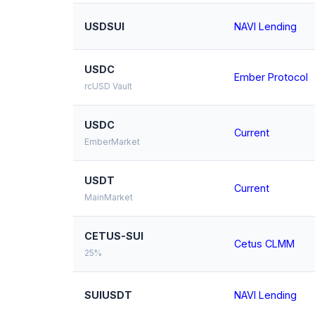
USDSUI
NAVI Lending
USDC
Ember Protocol
rcUSD Vault
USDC
Current
EmberMarket
USDT
Current
MainMarket
CETUS-SUI
Cetus CLMM
25%
SUIUSDT
NAVI Lending