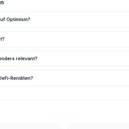
en
auf Optimism?
et?
onders relevant?
 DeFi-Renditen?