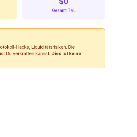
$0
Gesamt TVL
okoll-Hacks, Liquiditätsrisiken. Die
ust Du verkraften kannst.
Dies ist keine