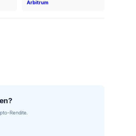
Arbitrum
ren?
pto-Rendite.